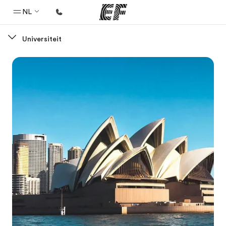
NL
Universiteit
Home
Welkom bij EF
Programma's
Bekijk alles dat we doen
Kantoren
Vind een kantoor
Over ons
Wie wij zijn
Carrières
Kom bij ons team