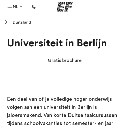
NL
Duitsland
Home
Welkom bij EF
Universiteit in Berlijn
Programma's
Bekijk alles dat we doen
Gratis brochure
Kantoren
Vind een kantoor
Over ons
EF campus
EF campus
EF campus
EF campus
Een deel van of je volledige hoger onderwijs
Wie wij zijn
volgen aan een universiteit in Berlijn is
Carrières
jaloersmakend. Van korte Duitse taalcursussen
Kom bij ons team
tijdens schoolvakanties tot semester- en jaar