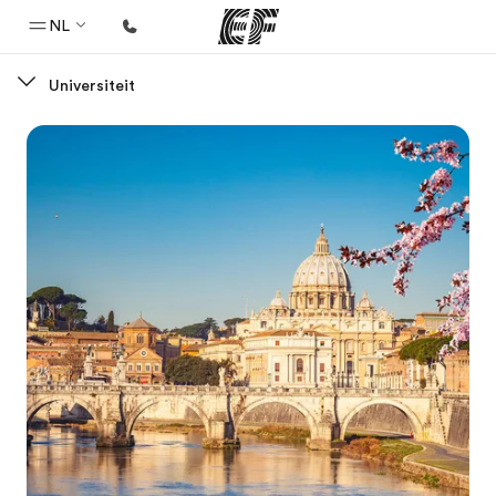
NL
Universiteit
Home
Welkom bij EF
Programma's
Bekijk alles dat we doen
Kantoren
Vind een kantoor
Over ons
Wie wij zijn
Carrières
Kom bij ons team