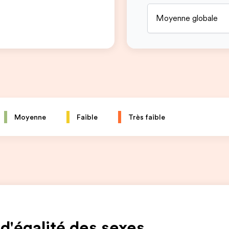
Moyenne globale
Moyenne
Faible
Très faible
 d'égalité des sexes