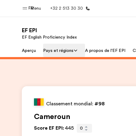
FR
Menu
+32 2 513 30 30
EF EPI
EF English Proficiency Index
Accueil
Progra
Aperçu
Pays et régions
A propos de l'EF EPI
C
Bienvenue chez EF
Nos off
Classement mondial:
#98
Cameroun
Score EF EPI
:
445
0