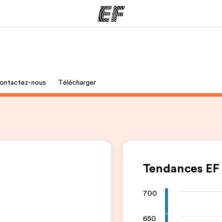
mmes
Bureaux
A prop
ontactez-nous
Télécharger
res
Trouver un bureau
Qui so
Tendances EF
700
650