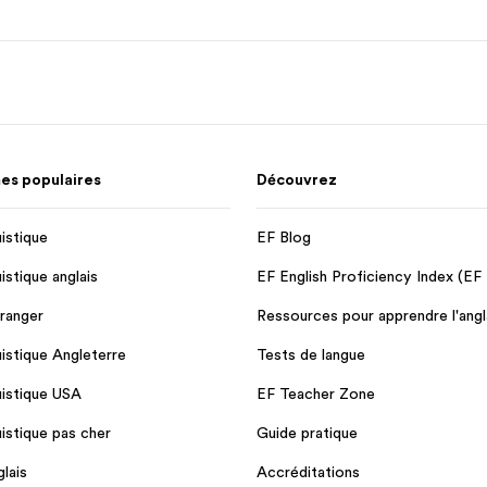
s populaires
Découvrez
uistique
EF Blog
uistique anglais
EF English Proficiency Index (EF
tranger
Ressources pour apprendre l'angl
uistique Angleterre
Tests de langue
uistique USA
EF Teacher Zone
uistique pas cher
Guide pratique
lais
Accréditations