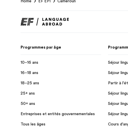
Home
EF EPI
Cameroun
Footer
Programmes par âge
Programme
10–16 ans
Séjour ling
16–18 ans
Séjour ling
18–25 ans
Partir à l'é
25+ ans
Séjour ling
50+ ans
Séjour ling
Entreprises et entités gouvernementales
Séjour ling
Tous les âges
Cours d'ang