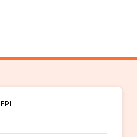
os de nous
EF recrute
mmes-nous ?
Rejoignez nos équipes
 EPI