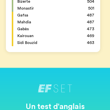
Bizerte
504
Monastir
501
Gafsa
487
Mahdia
487
Gabès
473
Kairouan
469
Sidi Bouzid
463
Un test d'anglais