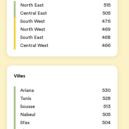
North East
515
Central East
505
South West
476
North West
469
South East
468
Central West
466
Villes
Ariana
530
Tunis
528
Sousse
513
Nabeul
505
Sfax
504