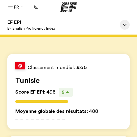
FR
EF EPI
Accueil
EF English Proficiency Index
Bienvenue chez EF
Programmes
Nos offres
Classement mondial:
#66
Bureaux
Tunisie
Trouver un bureau
Score EF EPI
:
498
2
A propos de nous
Qui sommes-nous ?
Moyenne globale des résultats
:
488
EF recrute
Rejoignez nos équipes