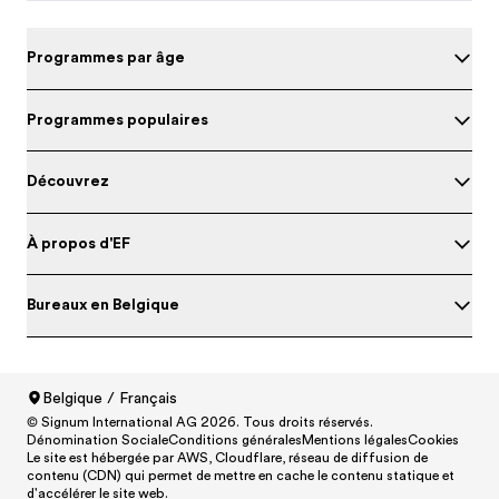
Programmes par âge
Programmes populaires
Découvrez
À propos d'EF
Bureaux en Belgique
Belgique / Français
© Signum International AG 2026. Tous droits réservés.
North America
/
Canada / English
Dénomination Sociale
Conditions générales
Mentions légales
Cookies
North America
/
Canada / Français
Le site est hébergée par AWS, Cloudflare, réseau de diffusion de
contenu (CDN) qui permet de mettre en cache le contenu statique et
North America
/
México / Español
d'accélérer le site web.