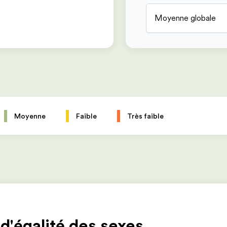
Moyenne globale
Moyenne
Faible
Très faible
 d'égalité des sexes