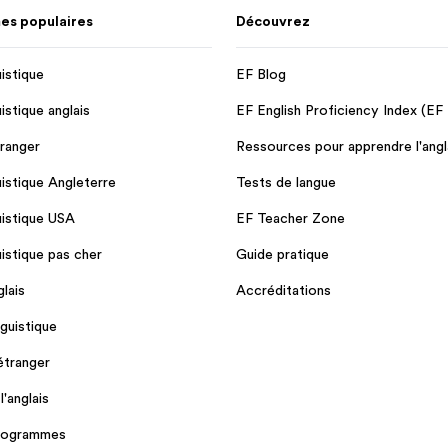
s populaires
Découvrez
uistique
EF Blog
uistique anglais
EF English Proficiency Index (EF
tranger
Ressources pour apprendre l'angl
uistique Angleterre
Tests de langue
uistique USA
EF Teacher Zone
uistique pas cher
Guide pratique
lais
Accréditations
guistique
'étranger
'anglais
programmes