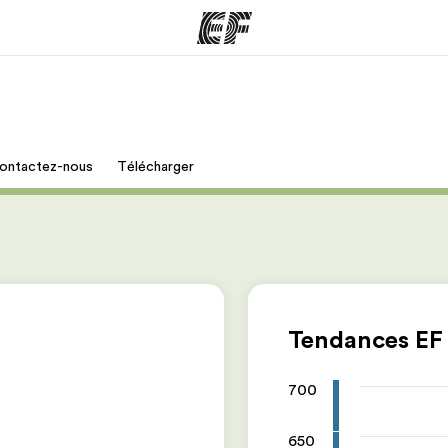
mmes
Bureaux
A prop
ontactez-nous
Télécharger
res
Trouver un bureau
Qui so
Tendances EF
700
650