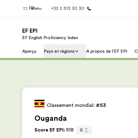
FR
Menu
+32 2 513 30 30
EF EPI
EF English Proficiency Index
Accueil
Progra
Aperçu
Pays et régions
A propos de l'EF EPI
C
Bienvenue chez EF
Nos off
Classement mondial:
#53
Ouganda
Score EF EPI
:
518
0