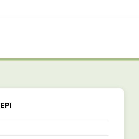
os de nous
EF recrute
mmes-nous ?
Rejoignez nos équipes
 EPI