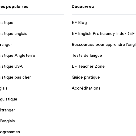
s populaires
Découvrez
uistique
EF Blog
uistique anglais
EF English Proficiency Index (EF
tranger
Ressources pour apprendre l'angl
uistique Angleterre
Tests de langue
uistique USA
EF Teacher Zone
uistique pas cher
Guide pratique
lais
Accréditations
guistique
'étranger
'anglais
programmes