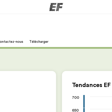
mmes
Bureaux
A prop
ontactez-nous
Télécharger
res
Trouver un bureau
Qui so
Tendances EF
700
650