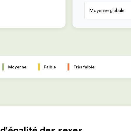
Moyenne globale
Moyenne
Faible
Très faible
 d'égalité des sexes