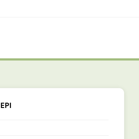
os de nous
EF recrute
mmes-nous ?
Rejoignez nos équipes
 EPI