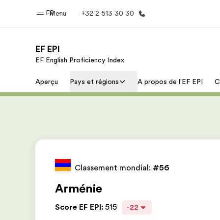
FR
Menu
+32 2 513 30 30
EF EPI
EF English Proficiency Index
Accueil
Progra
Aperçu
Pays et régions
A propos de l'EF EPI
C
Bienvenue chez EF
Nos off
Classement mondial:
#56
Arménie
Score EF EPI
:
515
-22