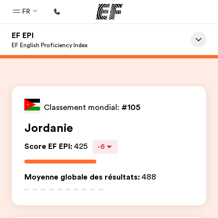
FR
EF EPI
Accueil
EF English Proficiency Index
Bienvenue chez EF
Programmes
Nos offres
Classement mondial:
#105
Bureaux
Jordanie
Trouver un bureau
Score EF EPI
:
425
-6
A propos de nous
Qui sommes-nous ?
Moyenne globale des résultats
:
488
EF recrute
Rejoignez nos équipes