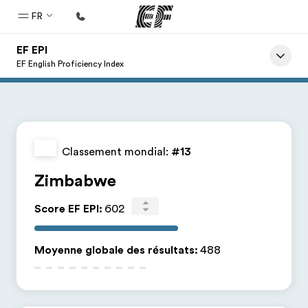
FR
EF EPI
Accueil
EF English Proficiency Index
Bienvenue chez EF
Programmes
Nos offres
Classement mondial:
#13
Bureaux
Zimbabwe
Trouver un bureau
Score EF EPI
:
602
A propos de nous
Qui sommes-nous ?
Moyenne globale des résultats
:
488
EF recrute
Rejoignez nos équipes