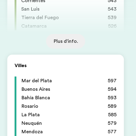
Corrientes
543
San Luis
543
Tierra del Fuego
539
Catamarca
526
Plus d'info.
Villes
Mar del Plata
597
Buenos Aires
594
Bahía Blanca
593
Rosario
589
La Plata
585
Neuquén
579
Mendoza
577