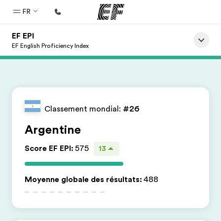
FR
EF EPI
Accueil
EF English Proficiency Index
Bienvenue chez EF
Programmes
Nos offres
Classement mondial:
#26
Bureaux
Argentine
Trouver un bureau
Score EF EPI
:
575
13
A propos de nous
Qui sommes-nous ?
Moyenne globale des résultats
:
488
EF recrute
Rejoignez nos équipes