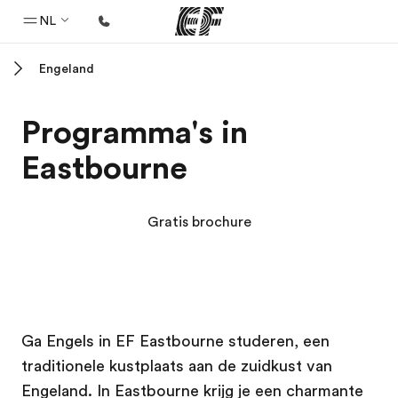
NL
Engeland
Home
Welkom bij EF
Programma's in
Programma's
Eastbourne
Bekijk alles dat we doen
Kantoren
Gratis brochure
Vind een kantoor
Over ons
Wie wij zijn
EF campus
EF campus
Carrières
Ga Engels in EF Eastbourne studeren, een
traditionele kustplaats aan de zuidkust van
Kom bij ons team
Engeland. In Eastbourne krijg je een charmante