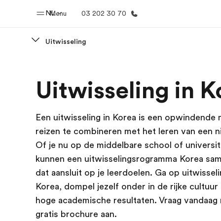
NL
Menu
03 202 30 70
Uitwisseling
Home
Program
Uitwisseling in K
Welkom bij EF
Bekijk alles d
Een uitwisseling in Korea is een opwindende
reizen te combineren met het leren van een n
Of je nu op de middelbare school of universite
kunnen een uitwisselingsrogramma Korea sam
dat aansluit op je leerdoelen. Ga op uitwisseli
Korea, dompel jezelf onder in de rijke cultuur
hoge academische resultaten. Vraag vandaag
gratis brochure aan.