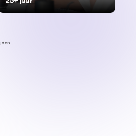
25+ jaar
ijden