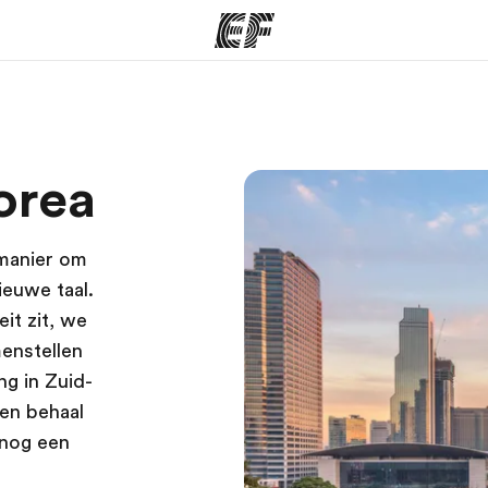
ma's
Kantoren
Ov
orea
at we doen
Vind een kantoor
Wie
 manier om
ieuwe taal.
it zit, we
enstellen
ng in Zuid-
 en behaal
 nog een