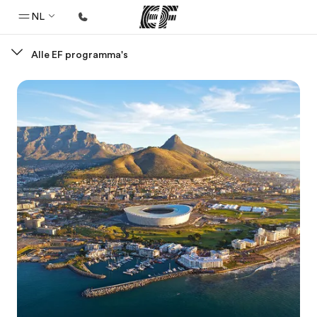
NL
Alle EF programma's
Home
Welkom bij EF
Programma's
Bekijk alles dat we doen
Kantoren
Vind een kantoor
Over ons
Wie wij zijn
Carrières
Kom bij ons team