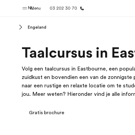
NL
Menu
03 202 30 70
Engeland
Home
Program
Taalcursus in Ea
Welkom bij EF
Bekijk alles d
Volg een taalcursus in Eastbourne, een popula
zuidkust en bovendien een van de zonnigste p
naar een rustige en relaxte locatie om te stud
jou. Meer weten? Hieronder vind je alle inform
Gratis brochure