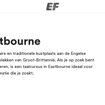
ma's
Kantoren
Ov
stbourne
at we doen
Vind een kantoor
Wie
ire en traditionele kustplaats aan de Engelse
lekken van Groot-Brittannië. Als je op zoek bent
eren, is een taalcursus in Eastbourne ideaal voor
atie die je zoekt.