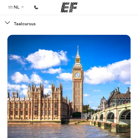
NL
Taalcursus
Home
Welkom bij EF
Programma's
Bekijk alles dat we doen
Kantoren
Vind een kantoor
Over ons
Wie wij zijn
Carrières
Kom bij ons team