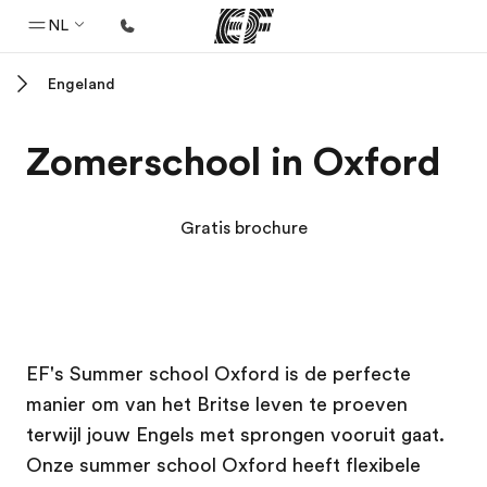
NL
Engeland
Home
Welkom bij EF
Zomerschool in Oxford
Programma's
Bekijk alles dat we doen
Gratis brochure
Kantoren
Vind een kantoor
Over ons
EF campus
EF campus
EF's Summer school Oxford is de perfecte
Wie wij zijn
manier om van het Britse leven te proeven
Carrières
terwijl jouw Engels met sprongen vooruit gaat.
Kom bij ons team
Onze summer school Oxford heeft flexibele