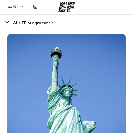
NL
Alle EF programma's
Home
Welkom bij EF
Programma's
Bekijk alles dat we doen
Kantoren
Vind een kantoor
Over ons
Wie wij zijn
Carrières
Kom bij ons team