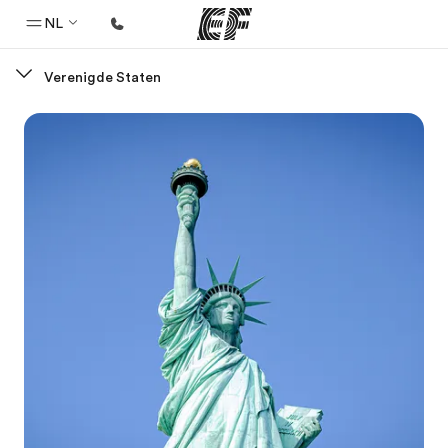
NL
Verenigde Staten
Home
Welkom bij EF
Programma's
Bekijk alles dat we doen
Kantoren
Vind een kantoor
Over ons
Wie wij zijn
Carrières
Kom bij ons team