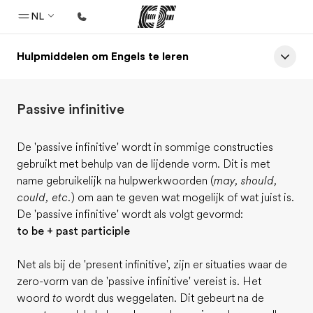
NL
Hulpmiddelen om Engels te leren
Home
Welkom bij EF
Passive infinitive
Programma's
Bekijk alles dat we doen
De 'passive infinitive' wordt in sommige constructies
gebruikt met behulp van de lijdende vorm. Dit is met
Kantoren
name gebruikelijk na hulpwerkwoorden (
may, should,
Vind een kantoor
could, etc.
) om aan te geven wat mogelijk of wat juist is.
De 'passive infinitive' wordt als volgt gevormd:
Over ons
to be + past participle
Wie wij zijn
Net als bij de 'present infinitive', zijn er situaties waar de
Carrières
zero-vorm van de 'passive infinitive' vereist is. Het
Kom bij ons team
woord
to
wordt dus weggelaten. Dit gebeurt na de