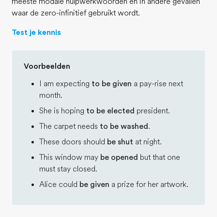
meeste modale hulpwerkwoorden en in andere gevallen
waar de zero-infinitief gebruikt wordt.
Test je kennis
Voorbeelden
I am expecting
to be given
a pay-rise next
month.
She is hoping
to be elected
president.
The carpet needs
to be washed
.
These doors should
be shut
at night.
This window may
be opened
but that one
must stay closed.
Alice could
be given
a prize for her artwork.