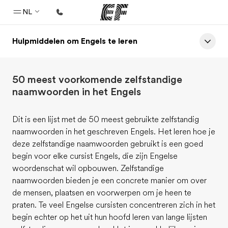
NL
Hulpmiddelen om Engels te leren
Home
Welkom bij EF
50 meest voorkomende zelfstandige
Programma's
naamwoorden in het Engels
Bekijk alles dat we doen
Dit is een lijst met de 50 meest gebruikte zelfstandig
Kantoren
naamwoorden in het geschreven Engels. Het leren hoe je
Vind een kantoor
deze zelfstandige naamwoorden gebruikt is een goed
begin voor elke cursist Engels, die zijn Engelse
Over ons
woordenschat wil opbouwen. Zelfstandige
Wie wij zijn
naamwoorden bieden je een concrete manier om over
de mensen, plaatsen en voorwerpen om je heen te
Carrières
praten. Te veel Engelse cursisten concentreren zich in het
Kom bij ons team
begin echter op het uit hun hoofd leren van lange lijsten