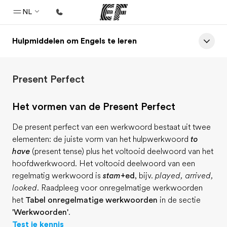
NL
Hulpmiddelen om Engels te leren
Home
Welkom bij EF
Present Perfect
Programma's
Bekijk alles dat we doen
Het vormen van de Present Perfect
Kantoren
De present perfect van een werkwoord bestaat uit twee
Vind een kantoor
elementen: de juiste vorm van het hulpwerkwoord
to
have
(present tense) plus het voltooid deelwoord van het
Over ons
hoofdwerkwoord. Het voltooid deelwoord van een
Wie wij zijn
regelmatig werkwoord is
stam
+ed
, bijv.
played, arrived,
looked
. Raadpleeg voor onregelmatige werkwoorden
Carrières
het
Tabel onregelmatige werkwoorden
in de sectie
Kom bij ons team
'Werkwoorden'
.
Test je kennis