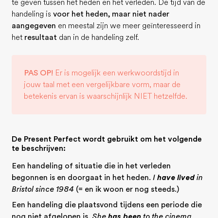
te geven tussen het heden en het verleden. De tijd van de
handeling is
voor het heden, maar niet nader
aangegeven
en meestal zijn we meer geïnteresseerd in
het
resultaat
dan in de handeling zelf.
PAS OP!
Er is mogelijk een werkwoordstijd in
jouw taal met een vergelijkbare vorm, maar de
betekenis ervan is waarschijnlijk NIET hetzelfde.
De Present Perfect wordt gebruikt om het volgende
te beschrijven:
Een handeling of situatie die in het verleden
begonnen is en doorgaat in het heden.
I
have lived
in
Bristol since 1984
(= en ik woon er nog steeds.)
Een handeling die plaatsvond tijdens een periode die
nog niet afgelopen is.
She
has been
to the cinema