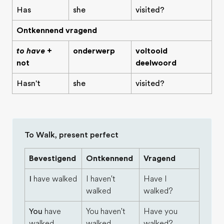
Has
she
visited?
Ontkennend vragend
to have
+
onderwerp
voltooid
not
deelwoord
Hasn't
she
visited?
To Walk, present perfect
Bevestigend
Ontkennend
Vragend
I
have walked
I haven't
Have I
walked
walked?
You
have
You haven't
Have you
walked
walked.
walked?