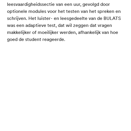
leesvaardigheidssectie van een uur, gevolgd door
optionele modules voor het testen van het spreken en
schrijven. Het luister- en leesgedeelte van de BULATS
was een adaptieve test, dat wil zeggen dat vragen
makkelijker of moeilijker werden, afhankelijk van hoe
goed de student reageerde.
De BULATS spreektest duurde 15 minuten en omvatte
5 taken. Dit gedeelte werd opgenomen en beoordeeld
Test je Engels
door examinatoren op een andere locatie. De BULATS
schrijftoets duurde 45 minuten en omvatte twee taken:
een e-mail en een opstel of een brief. Beide moesten
worden getypt en ter correctie worden ingediend door
een examinator.
Eigendom