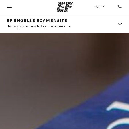
NL
EF ENGELSE EXAMENSITE
Jouw gids voor alle Engelse examens
Home
Programma's
Kantoren
Over
Carrières
ons
Welkom
Bekijk alles dat we
Vind een
Kom bij ons
bij EF
doen
kantoor
team
Wie
wij zijn