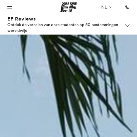
NL
EF Reviews
Ontdek de verhalen van onze studenten op 50 bestemmingen
wereldwijd
Home
Programma's
Kantoren
Over
Carrières
ons
Welkom
Bekijk alles dat we
Vind een
Kom bij ons
bij EF
doen
kantoor
team
Wie
wij zijn