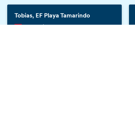
Tobias, EF Playa Tamarindo
Sam, 19 jaar
Gratis brochure
Ik ben met EF naar Playa Tamarindo, Costa
Rica geweest. Dit was de beste zomer van
mijn leven! Ik heb een nieuwe taal geleerd,
een nieuwe cultuur leren kennen, veel
geweldige mensen ontmoet die ik nog steeds
elke dag spreek en ik heb mezelf beter leren
kennen. EF heeft me de beste tijd van mijn
leven gegeven!